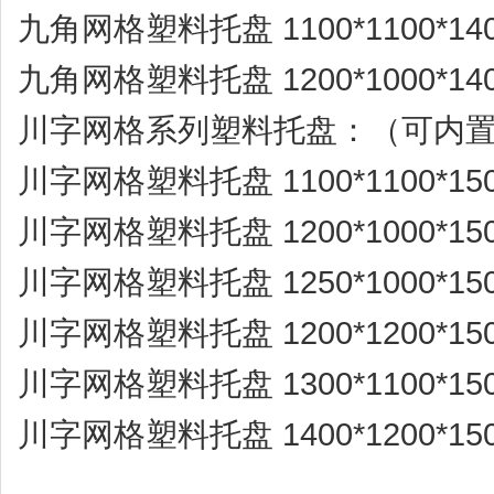
九角网格塑料托盘 1100*1100
九角网格塑料托盘 1200*1000
川字网格系列塑料托盘：（可内
川字网格塑料托盘 1100*1100
川字网格塑料托盘 1200*1000
川字网格塑料托盘 1250*1000
川字网格塑料托盘 1200*1200
川字网格塑料托盘 1300*1100
川字网格塑料托盘 1400*1200