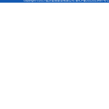
copyright ©2017临沂金朔塑业有限公司
鲁ICP备2022023497号-1