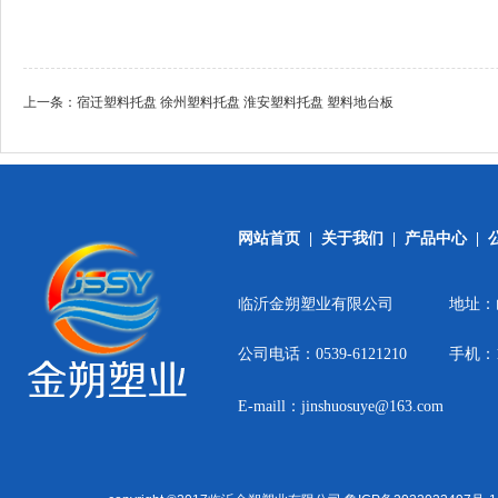
上一条：
宿迁塑料托盘 徐州塑料托盘 淮安塑料托盘 塑料地台板
网站首页
|
关于我们
|
产品中心
|
临沂金朔塑业有限公司
地址：
公司电话：0539-6121210
手机：15
E-maill：jinshuosuye@163.com