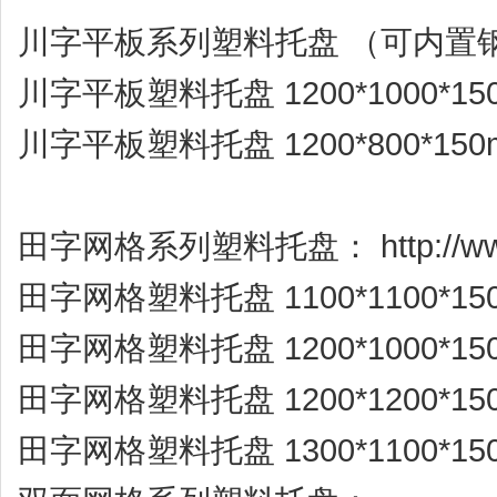
川字平板系列塑料托盘 （可内置
川字平板塑料托盘 1200*1000*15
川字平板塑料托盘 1200*800*15
田字网格系列塑料托盘：
http://
田字网格塑料托盘 1100*1100
田字网格塑料托盘 1200*1000
田字网格塑料托盘 1200*1200
田字网格塑料托盘 1300*1100