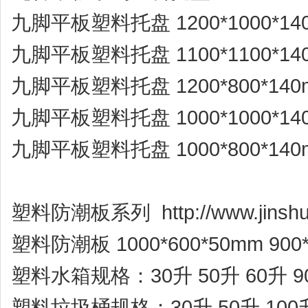
九脚平板塑料托盘 1200*1000*1
九脚平板塑料托盘 1100*1100*1
九脚平板塑料托盘 1200*800*14
九脚平板塑料托盘 1000*1000*1
九脚平板塑料托盘 1000*800*14
塑料防潮板系列
http://www.jins
塑料防潮板 1000*600*50mm 900*
塑料水箱规格：30升 50升 60升 90升
塑料垃圾桶规格：30升 50升 100升 