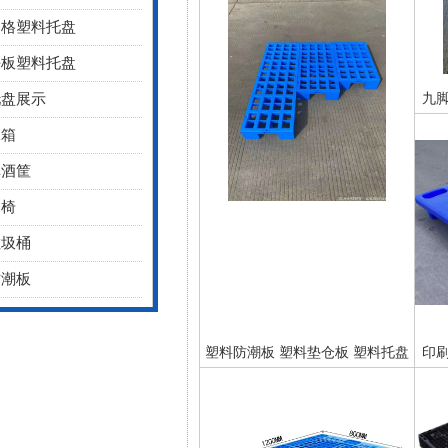
网格塑料托盘
平板塑料托盘
九
托盘展示
水箱
啤酒筐
桌椅
垃圾桶
1
防潮板
塑料防潮板 塑料垫仓板 塑料托盘
印
塑料卡板